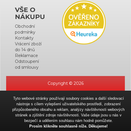
VŠE O
NÁKUPU
Obchodní
podmínky
Kontakty
Vrácení zboží
do 14 dnů
Reklamace
Odstoupení
od smlouvy
Copyright © 2026
Tyto webové stránky používají soubory cookies a další sledovací
nástroje s cílem vylepšení uživatelského prostředí, zobrazení
přizpůsobeného obsahu a reklam, analýzy návštěvnosti webových
stránek a zjištění zdroje návštěvnosti. Vaše údaje jsou u nás v
bezpečí a udělením souhlasu nám hodně pomůžete.
Prosím klikněte souhlasně níže. Děkujeme!