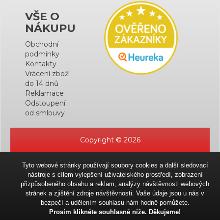
VŠE O
NÁKUPU
Obchodní
podmínky
Kontakty
Vrácení zboží
do 14 dnů
Reklamace
Odstoupení
od smlouvy
Copyright © 2026
Tyto webové stránky používají soubory cookies a další sledovací
nástroje s cílem vylepšení uživatelského prostředí, zobrazení
přizpůsobeného obsahu a reklam, analýzy návštěvnosti webových
stránek a zjištění zdroje návštěvnosti. Vaše údaje jsou u nás v
bezpečí a udělením souhlasu nám hodně pomůžete.
Prosím klikněte souhlasně níže. Děkujeme!