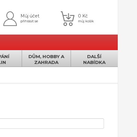
Můj účet
0 Kč
přihlásit se
můj košík
ÁNÍ
DŮM, HOBBY A
DALŠÍ
IN
ZAHRADA
NABÍDKA