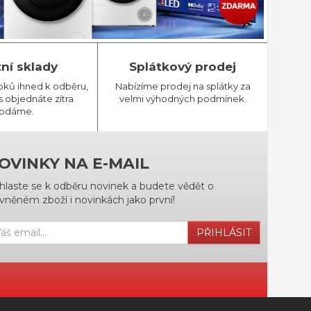
tní sklady
Splátkový prodej
bků ihned k odběru,
Nabízíme prodej na splátky za
 objednáte zítra
velmi výhodných podmínek.
odáme.
OVINKY NA E-MAIL
ihlaste se k odběru novinek a budete vědět o
vněném zboží i novinkách jako první!
PŘIHLÁSIT