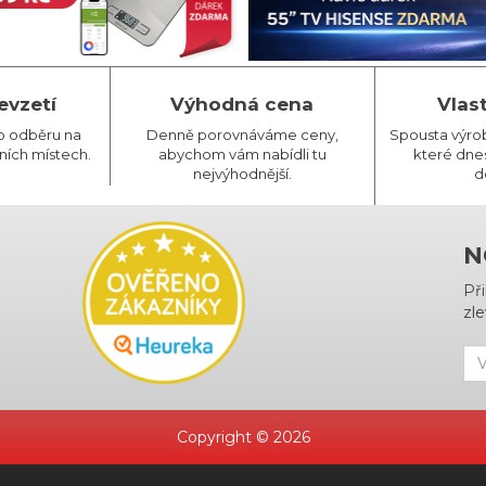
evzetí
Výhodná cena
Vlas
o odběru na
Denně porovnáváme ceny,
Spousta výro
ních místech.
abychom vám nabídli tu
které dnes
nejvýhodnější.
d
N
Př
zle
Copyright © 2026