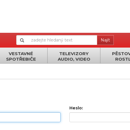
Najít
VESTAVNÉ
TELEVIZORY
PĚSTOV
SPOTŘEBIČE
AUDIO, VIDEO
ROSTL
Heslo: