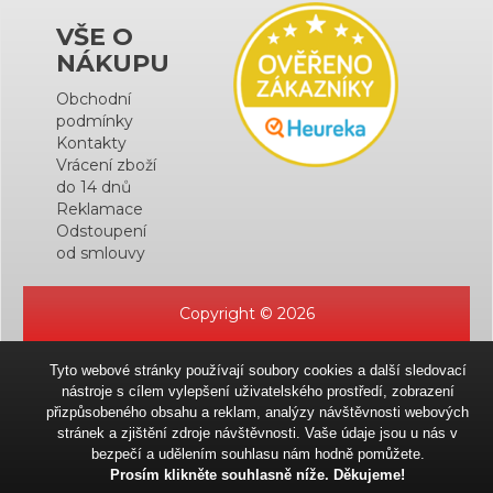
VŠE O
NÁKUPU
Obchodní
podmínky
Kontakty
Vrácení zboží
do 14 dnů
Reklamace
Odstoupení
od smlouvy
Copyright © 2026
Tyto webové stránky používají soubory cookies a další sledovací
nástroje s cílem vylepšení uživatelského prostředí, zobrazení
přizpůsobeného obsahu a reklam, analýzy návštěvnosti webových
stránek a zjištění zdroje návštěvnosti. Vaše údaje jsou u nás v
bezpečí a udělením souhlasu nám hodně pomůžete.
Prosím klikněte souhlasně níže. Děkujeme!