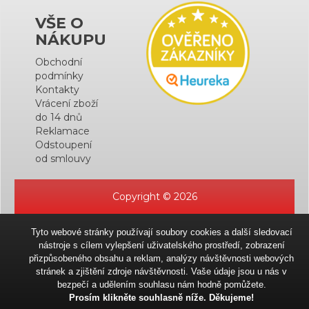
VŠE O
NÁKUPU
Obchodní
podmínky
Kontakty
Vrácení zboží
do 14 dnů
Reklamace
Odstoupení
od smlouvy
Copyright © 2026
Tyto webové stránky používají soubory cookies a další sledovací
nástroje s cílem vylepšení uživatelského prostředí, zobrazení
přizpůsobeného obsahu a reklam, analýzy návštěvnosti webových
stránek a zjištění zdroje návštěvnosti. Vaše údaje jsou u nás v
bezpečí a udělením souhlasu nám hodně pomůžete.
Prosím klikněte souhlasně níže. Děkujeme!