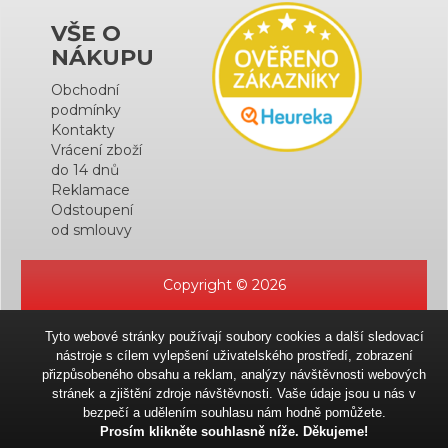
VŠE O
NÁKUPU
Obchodní
podmínky
Kontakty
Vrácení zboží
do 14 dnů
Reklamace
Odstoupení
od smlouvy
Copyright © 2026
Tyto webové stránky používají soubory cookies a další sledovací
nástroje s cílem vylepšení uživatelského prostředí, zobrazení
přizpůsobeného obsahu a reklam, analýzy návštěvnosti webových
stránek a zjištění zdroje návštěvnosti. Vaše údaje jsou u nás v
bezpečí a udělením souhlasu nám hodně pomůžete.
Prosím klikněte souhlasně níže. Děkujeme!