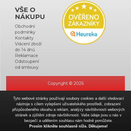
VŠE O
NÁKUPU
Obchodní
podmínky
Kontakty
Vrácení zboží
do 14 dnů
Reklamace
Odstoupení
od smlouvy
Copyright © 2026
Tyto webové stránky používají soubory cookies a další sledovací
nástroje s cílem vylepšení uživatelského prostředí, zobrazení
přizpůsobeného obsahu a reklam, analýzy návštěvnosti webových
stránek a zjištění zdroje návštěvnosti. Vaše údaje jsou u nás v
bezpečí a udělením souhlasu nám hodně pomůžete.
Prosím klikněte souhlasně níže. Děkujeme!