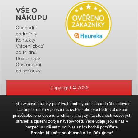
VŠE O
NÁKUPU
Obchodní
podmínky
Kontakty
Vrácení zboží
do 14 dnů
Reklamace
Odstoupení
od smlouvy
Copyright © 2026
Tyto webové stránky používají soubory cookies a další sledovací
nástroje s cílem vylepšení uživatelského prostředí, zobrazení
přizpůsobeného obsahu a reklam, analýzy návštěvnosti webových
stránek a zjištění zdroje návštěvnosti. Vaše údaje jsou u nás v
bezpečí a udělením souhlasu nám hodně pomůžete.
Prosím klikněte souhlasně níže. Děkujeme!