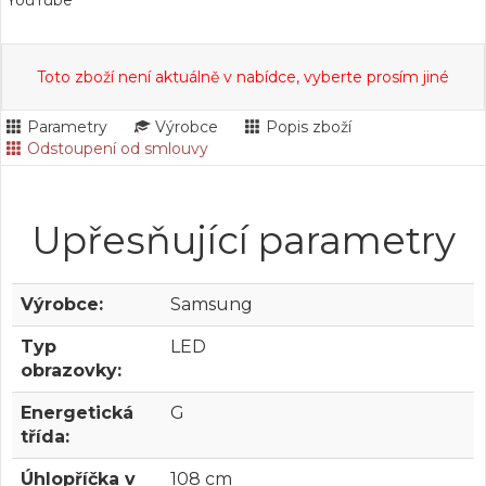
YouTube
Toto zboží není aktuálně v nabídce, vyberte prosím jiné
Parametry
Výrobce
Popis zboží
Odstoupení od smlouvy
Upřesňující parametry
Výrobce:
Samsung
Typ
LED
obrazovky:
Energetická
G
třída:
Úhlopříčka v
108 cm