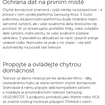
Ochrana dat na prvním místě
Chytrá domácnost znamená i vyšší nároky na bezpečnost – a
přesně v tom vyniká
platforma Samsung Knox
. S touto
pokročilou bezpečnostní platformou bude chráněno nejen
samotné zařízení, ale i vaše soukromá data, která přes něj
prochází. Ať už streamujete, prohlížíte fotky, nebo ovládáte
další zařízení, máte jistotu, že vaše soukromí zůstane
ubráněno. S pravidelnou aktualizací se navíc výrazně snižuje
veškeré riziko. Nemusíte se jinak o nic starat – vše běží
automaticky na pozadí vaší televize.
Propojte a ovládejte chytrou
domácnost
Televize už dávno neslouží jen ke sledování filmů – díky
vestavěnému hubu se stává centrem chytré domácnosti.
Jednoduše k němu připojte další kompatibilní zařízení
a ovládejte je prostřednictvím televize Samsung
UE43U8072F. S podporou protokolů jako Matter nebo HCA
se značně rozšiřují možnosti připojení. Přehled o všem