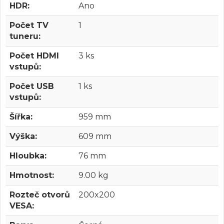
HDR:
Ano
Počet TV
1
tuneru:
Počet HDMI
3 ks
vstupů:
Počet USB
1 ks
vstupů:
Šířka:
959 mm
Výška:
609 mm
Hloubka:
76 mm
Hmotnost:
9.00 kg
Rozteč otvorů
200x200
VESA: