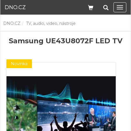
DNO.CZ
Navi
DNO.CZ
TV, audio, video, nástroje
Samsung UE43U8072F LED TV
Novinka