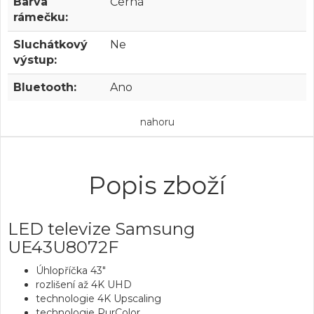
Barva
Černá
rámečku:
Sluchátkový
Ne
výstup:
Bluetooth:
Ano
nahoru
Popis zboží
LED televize Samsung
UE43U8072F
Úhlopříčka 43"
rozlišení až 4K UHD
technologie 4K Upscaling
technologie PurColor