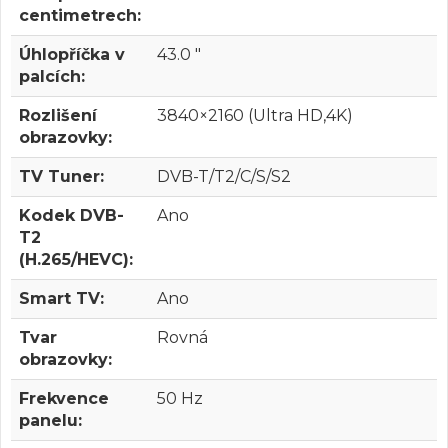
centimetrech:
Úhlopříčka v
43.0 "
palcích:
Rozlišení
3840×2160 (Ultra HD,4K)
obrazovky:
TV Tuner:
DVB-T/T2/C/S/S2
Kodek DVB-
Ano
T2
(H.265/HEVC):
Smart TV:
Ano
Tvar
Rovná
obrazovky:
Frekvence
50 Hz
panelu: