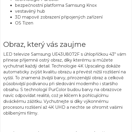
bezpečnostní platforma Samsung Knox
vestavěný hub
3D mapové zobrazení připojených zařízení
OS Tizen
Obraz, který vás zaujme
LED
televize
Samsung UE43U8072F s úhlopříčkou 43" vám
přinese příjemně ostrý obraz, díky kterému si můžete
vychutnat každý detail.
Technologie 4K Upscaling
dokáže
automaticky zvýšit kvalitu obrazu a převést nižší rozlišení na
vyšší. To znamená živější barvy, přirozenější obraz a celkově
působivější podívanou při sledování moderního i staršího
obsahu. S
technologií PurColor
budou barvy na obrazovce
navíc odpovídat realitě, což je klíčem k pohlcujícímu
diváckému zážitku. Vychutnejte si díky výkonnému
procesoru rozlišení až 4K UHD a nechte se ohromit vašimi
oblíbenými filmy.