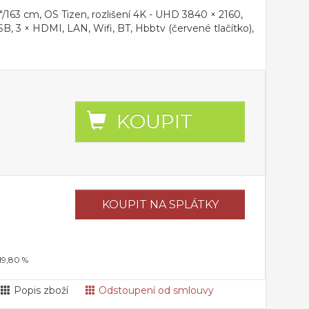
163 cm, OS Tizen, rozlišení 4K - UHD 3840 × 2160,
B, 3 × HDMI, LAN, Wifi, BT, Hbbtv (červené tlačítko),
KOUPIT
KOUPIT
NA SPLÁTKY
 19,80 %
Popis zboží
Odstoupení od smlouvy