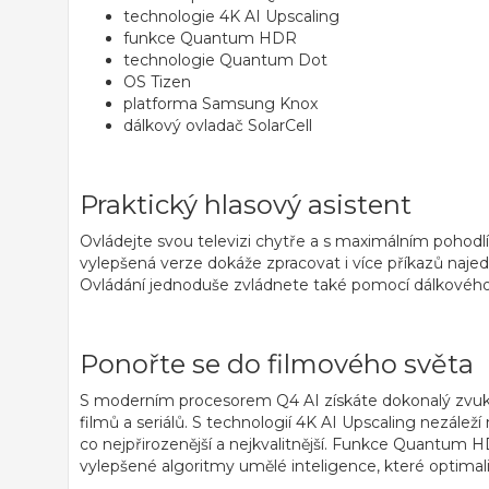
technologie 4K AI Upscaling
funkce Quantum HDR
technologie Quantum Dot
OS Tizen
platforma Samsung Knox
dálkový ovladač SolarCell
Praktický hlasový asistent
Ovládejte svou televizi chytře a s maximálním poho
vylepšená verze dokáže zpracovat i více příkazů najed
Ovládání jednoduše zvládnete také pomocí
dálkového
Ponořte se do filmového světa
S moderním
procesorem Q4 AI
získáte dokonalý zvuk i
filmů a seriálů. S
technologií 4K AI Upscaling
nezáleží 
co nejpřirozenější a nejkvalitnější. Funkce Quantum H
vylepšené
algoritmy umělé inteligence
, které optima