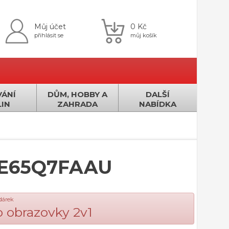
Můj účet
0 Kč
přihlásit se
můj košík
ÁNÍ
DŮM, HOBBY A
DALŠÍ
IN
ZAHRADA
NABÍDKA
E65Q7FAAU
 dárek
ro obrazovky 2v1