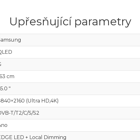
Upřesňující parametry
Samsung
QLED
G
163 cm
5.0 "
3840×2160 (Ultra HD,4K)
DVB-T/T2/C/S/S2
Ano
EDGE LED + Local Dimming