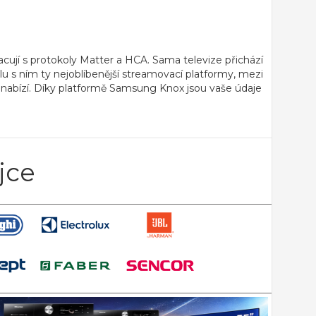
acují s protokoly Matter a HCA. Sama televize přichází
olu s ním ty nejoblíbenější streamovací platformy, mezi
nabízí. Díky
platformě Samsung Knox
jsou vaše údaje
jce