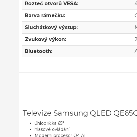
Rozteč otvorů VESA:
Barva rámečku:
Sluchátkový výstup:
Zvukový výkon:
Bluetooth:
Televize Samsung QLED QE65
úhlopříčka 65"
hlasové ovládání
Moderní procesor Q4 AI