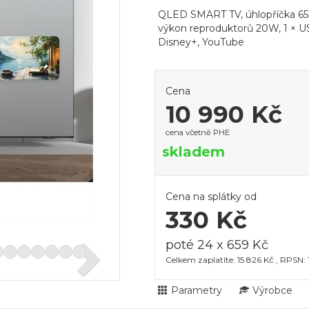
QLED SMART TV, úhlopříčka 65"/
výkon reproduktorů 20W, 1 × US
Disney+, YouTube
Cena
10 990 Kč
cena včetně PHE
skladem
Cena na splátky od
330 Kč
poté 24 x 659 Kč
Celkem zaplatíte: 15 826 Kč , RPSN:
Parametry
Výrobce