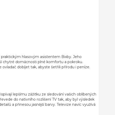
í praktickým
hlasovým asistentem Bixby
. Jeho
vaší chytré domácnosti plné komfortu a pokroku.
ovladač dobíjet tak, abyste šetřili přírodu i peníze.
řispívají lepšímu zážitku ze sledování vašich oblíbených
řevede do nativního rozlišení TV tak, aby byl výsledek
ailů a přinesou jasnější barvy. Televize navíc využívá