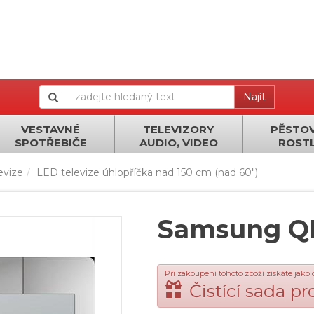
Najít
VESTAVNÉ
TELEVIZORY
PĚSTOV
SPOTŘEBIČE
AUDIO, VIDEO
ROSTL
evize
LED televize úhlopříčka nad 150 cm (nad 60")
Samsung Q
Při zakoupení tohoto zboží získáte jako
Čistící sada p