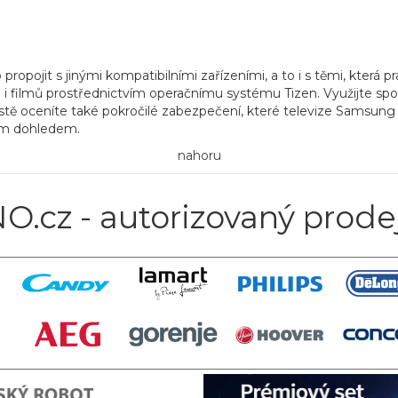
ojit s jinými kompatibilními zařízeními, a to i s těmi, která pr
ů i filmů prostřednictvím
operačnímu
systému Tizen
. Využijte sp
Jistě oceníte také pokročilé zabezpečení, které televize Samsung 
ším dohledem.
nahoru
O.cz - autorizovaný prode