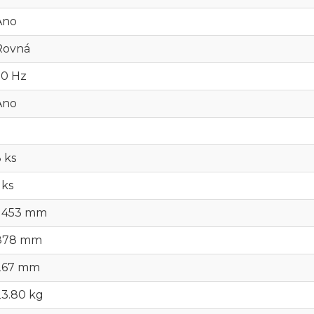
Ano
Rovná
50 Hz
Ano
 ks
 ks
1 453 mm
878 mm
267 mm
23.80 kg