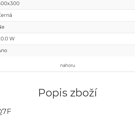
400x300
Černá
Ne
20.0 W
Ano
nahoru
Popis zboží
Q7F