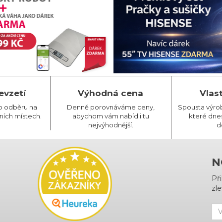
evzetí
Výhodná cena
Vlas
o odběru na
Denně porovnáváme ceny,
Spousta výro
ních místech.
abychom vám nabídli tu
které dnes
nejvýhodnější.
d
N
Př
zle