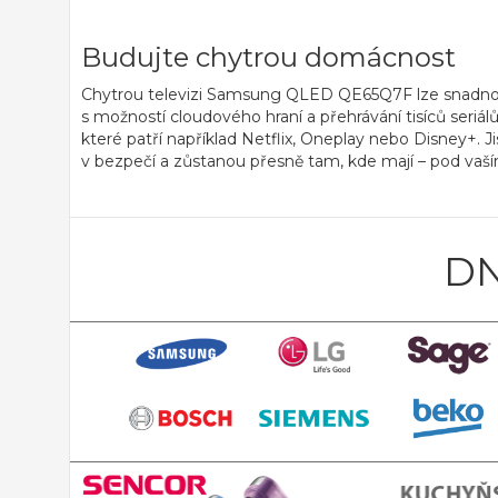
Budujte chytrou domácnost
Chytrou televizi Samsung QLED QE65Q7F lze snadno prop
s možností cloudového hraní a přehrávání tisíců seriál
které patří například Netflix, Oneplay nebo Disney+. 
v bezpečí a zůstanou přesně tam, kde mají – pod va
DN