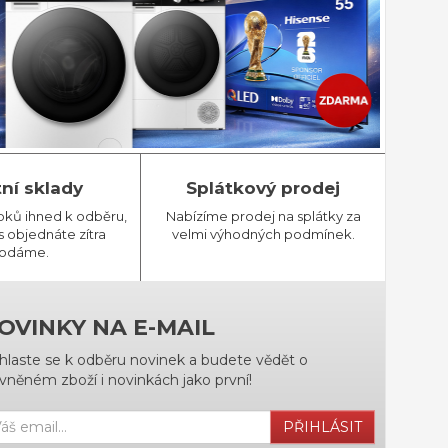
tní sklady
Splátkový prodej
bků ihned k odběru,
Nabízíme prodej na splátky za
 objednáte zítra
velmi výhodných podmínek.
odáme.
OVINKY NA E-MAIL
ihlaste se k odběru novinek a budete vědět o
vněném zboží i novinkách jako první!
PŘIHLÁSIT