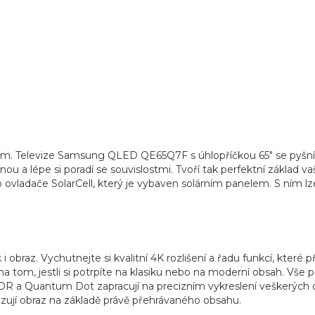
dlím. Televize Samsung QLED QE65Q7F s úhlopříčkou 65" se pyšn
nou a lépe si poradí se souvislostmi. Tvoří tak perfektní základ 
 ovladače SolarCell
, který je vybaven solárním panelem. S ním lze 
 obraz. Vychutnejte si kvalitní 4K rozlišení a řadu funkcí, které p
na tom, jestli si potrpíte na klasiku nebo na moderní obsah. Vše p
DR a Quantum Dot zapracují na precizním vykreslení veškerých det
lizují obraz na základě právě přehrávaného obsahu.