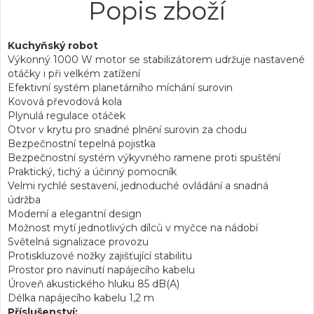
Popis zboží
Kuchyňský robot
Výkonný 1000 W motor se stabilizátorem udržuje nastavené
otáčky i při velkém zatížení
Efektivní systém planetárního míchání surovin
Kovová převodová kola
Plynulá regulace otáček
Otvor v krytu pro snadné plnění surovin za chodu
Bezpečnostní tepelná pojistka
Bezpečnostní systém výkyvného ramene proti spuštění
Praktický, tichý a účinný pomocník
Velmi rychlé sestavení, jednoduché ovládání a snadná
údržba
Moderní a elegantní design
Možnost mytí jednotlivých dílců v myčce na nádobí
Světelná signalizace provozu
Protiskluzové nožky zajišťující stabilitu
Prostor pro navinutí napájecího kabelu
Úroveň akustického hluku 85 dB(A)
Délka napájecího kabelu 1,2 m
Příslušenství: