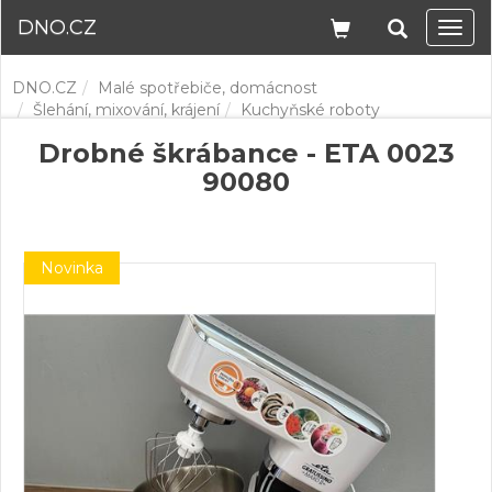
DNO.CZ
Navi
DNO.CZ
Malé spotřebiče, domácnost
Šlehání, mixování, krájení
Kuchyňské roboty
Drobné škrábance - ETA 0023
90080
Novinka