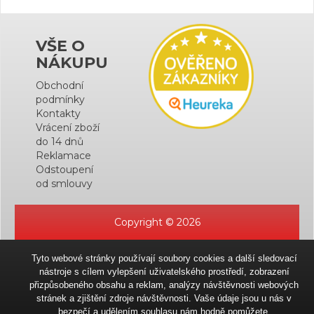
VŠE O
NÁKUPU
Obchodní
podmínky
Kontakty
Vrácení zboží
do 14 dnů
Reklamace
Odstoupení
od smlouvy
Copyright © 2026
Tyto webové stránky používají soubory cookies a další sledovací
nástroje s cílem vylepšení uživatelského prostředí, zobrazení
přizpůsobeného obsahu a reklam, analýzy návštěvnosti webových
stránek a zjištění zdroje návštěvnosti. Vaše údaje jsou u nás v
bezpečí a udělením souhlasu nám hodně pomůžete.