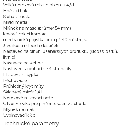
Velká nerezová mísa o objemu 4,5 l
Hnětací hák
Šlehací metla
Mísící metla
Mlýnek na maso (průměr 54 mm)
kovová mlecí komora
mechanická pojistka proti přetížení strojku
3 velikosti mlecích destiček
Nástavec na plnění uzenářských produktů (klobás, párků,
jitrnic)
Nástavec na Kebbe
Nástavec strouhací se 4 struhadly
Plastová násypka
Pěchovadlo
Průhledný kryt mísy
Skleněný mixér 1,4 l
Nerezové mixovací nože
Otvor ve víku pro plnění tekutin za chodu
Mlýnek na mák
Uvolňovací klíče
Technické parametry: