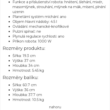
Funkce a příslušenství robota: hnětení, šlehání, mixér,
masomlýnek, strouhání, mlýnek na mák, mísení, plnění
uzenin
Planetární systém míchání: ano
Objem hlavní nádoby: 4.5 l
Ovládání: mechanické-knoflíkové
Pulzní spínač: ne
Plynulá regulace rychlosti: ano
Příkon robota: 1000 W
Rozměry produktu:
Šířka: 19.3 cm
Výška: 37 cm
Hloubka: 34 cm
Hmotnost: 5.45 kg
Rozměry balíku:
Šířka: 60.7 cm
Výška: 36 cm
Hloubka: 37.7 cm
Hmotnost: 10.5 kg
nahoru