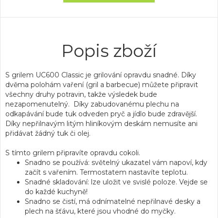
Popis zboží
S grilem UC600 Classic je grilování opravdu snadné. Díky
dvěma polohám vaření (gril a barbecue) můžete připravit
všechny druhy potravin, takže výsledek bude
nezapomenutelný. Díky zabudovanému plechu na
odkapávání bude tuk odveden pryč a jídlo bude zdravější.
Díky nepřilnavým litým hliníkovým deskám nemusíte ani
přidávat žádný tuk či olej.
S tímto grilem připravíte opravdu cokoli.
Snadno se používá: světelný ukazatel vám napoví, kdy
začít s vařením. Termostatem nastavíte teplotu.
Snadné skladování: lze uložit ve svislé poloze. Vejde se
do každé kuchyně!
Snadno se čistí, má odnímatelné nepřilnavé desky a
plech na šťávu, které jsou vhodné do myčky.