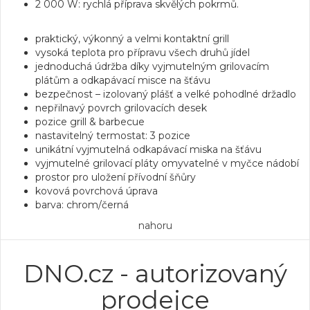
2 000 W: rychlá příprava skvělých pokrmů.
praktický, výkonný a velmi kontaktní grill
vysoká teplota pro přípravu všech druhů jídel
jednoduchá údržba díky
vyjmutelným grilovacím
plátům
a odkapávací misce na šťávu
bezpečnost – izolovaný plášť a velké pohodlné držadlo
nepřilnavý povrch
grilovacích desek
pozice grill & barbecue
nastavitelný termostat: 3 pozice
unikátní vyjmutelná odkapávací miska na šťávu
vyjmutelné grilovací pláty omyvatelné v myčce nádobí
prostor pro uložení přívodní šňůry
kovová povrchová úprava
barva: chrom/černá
nahoru
DNO.cz - autorizovaný
prodejce