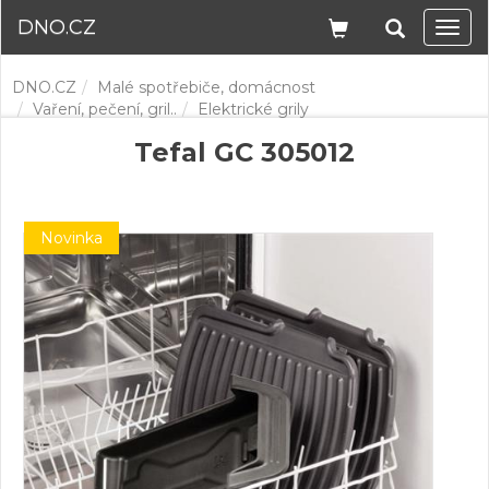
DNO.CZ
Navi
DNO.CZ
Malé spotřebiče, domácnost
Vaření, pečení, gril..
Elektrické grily
Tefal GC 305012
Novinka