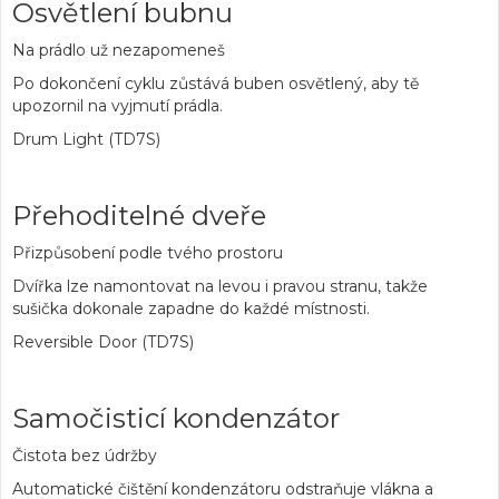
Osvětlení bubnu
Na prádlo už nezapomeneš
Po dokončení cyklu zůstává buben osvětlený, aby tě
upozornil na vyjmutí prádla.
Drum Light (TD7S)
Přehoditelné dveře
Přizpůsobení podle tvého prostoru
Dvířka lze namontovat na levou i pravou stranu, takže
sušička dokonale zapadne do každé místnosti.
Reversible Door (TD7S)
Samočisticí kondenzátor
Čistota bez údržby
Automatické čištění kondenzátoru odstraňuje vlákna a