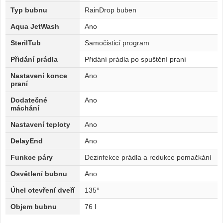
Typ bubnu
RainDrop buben
Aqua JetWash
Ano
SterilTub
Samočisticí program
Přidání prádla
Přidání prádla po spuštění praní
Nastavení konce
Ano
praní
Dodatečné
Ano
máchání
Nastavení teploty
Ano
DelayEnd
Ano
Funkce páry
Dezinfekce prádla a redukce pomačkání
Osvětlení bubnu
Ano
Úhel otevření dveří
135°
Objem bubnu
76 l