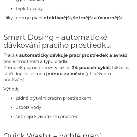
teplotu vody
Díky tomu je praní
efektivnější, šetrnější a úspornější
.
Smart Dosing – automatické
dávkování pracího prostředku
Pračka
automaticky dávkuje prací prostředek a aviváž
podle hmotnosti a typu prádla.
Zásobník pojme množství až na
24 pracích cyklů
, takže jej
stačí doplnit zhruba
jednou za měsíc
(při běžném
používání).
Výhody:
žádné plýtvání pracím prostředkem
úspora vody
šetrnější k životnímu prostředí
Quick Wash+ – rychlé praní