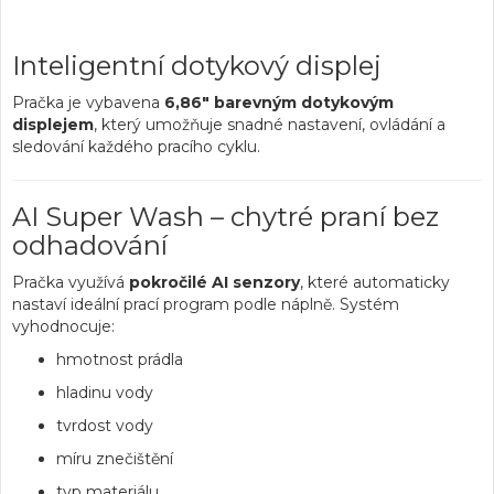
Inteligentní dotykový displej
Pračka je vybavena
6,86" barevným dotykovým
displejem
, který umožňuje snadné nastavení, ovládání a
sledování každého pracího cyklu.
AI Super Wash – chytré praní bez
odhadování
Pračka využívá
pokročilé AI senzory
, které automaticky
nastaví ideální prací program podle náplně. Systém
vyhodnocuje:
hmotnost prádla
hladinu vody
tvrdost vody
míru znečištění
typ materiálu