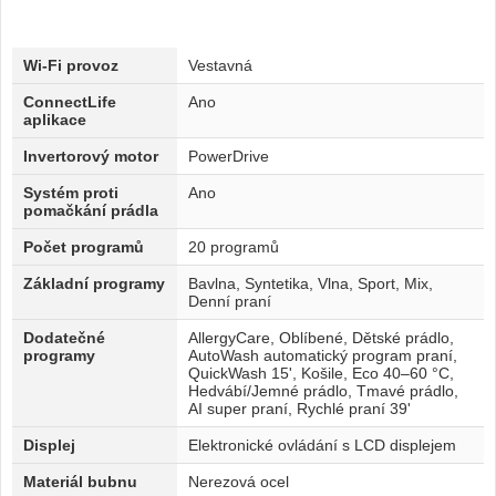
Wi-Fi provoz
Vestavná
ConnectLife
Ano
aplikace
Invertorový motor
PowerDrive
Systém proti
Ano
pomačkání prádla
Počet programů
20 programů
Základní programy
Bavlna, Syntetika, Vlna, Sport, Mix,
Denní praní
Dodatečné
AllergyCare, Oblíbené, Dětské prádlo,
programy
AutoWash automatický program praní,
QuickWash 15', Košile, Eco 40–60 °C,
Hedvábí/Jemné prádlo, Tmavé prádlo,
AI super praní, Rychlé praní 39'
Displej
Elektronické ovládání s LCD displejem
Materiál bubnu
Nerezová ocel