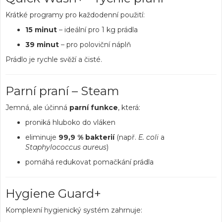
Krátké programy pro každodenní použití:
15 minut
– ideální pro 1 kg prádla
39 minut
– pro poloviční náplň
Prádlo je rychle svěží a čisté.
Parní praní – Steam
Jemná, ale účinná
parní funkce
, která:
proniká hluboko do vláken
eliminuje
99,9 % bakterií
(např.
E. coli
a
Staphylococcus aureus
)
pomáhá redukovat pomačkání prádla
Hygiene Guard+
Komplexní hygienický systém zahrnuje: