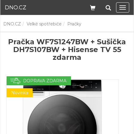
DNO.CZ
Navi
DNO.CZ
Velké spotřebiče
Pračky
Pračka WF7S1247BW + Sušička
DH7S107BW + Hisense TV 55
zdarma
DOPRAVA ZDARMA
Novinka