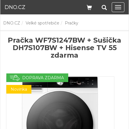
DNO.CZ
Navi
DNO.CZ
Velké spotřebiče
Pračky
Pračka WF7S1247BW + Sušička
DH7S107BW + Hisense TV 55
zdarma
DOPRAVA ZDARMA
Novinka