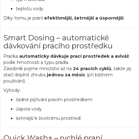
teplotu vody
Díky tomu je praní
efektivnější, šetrnější a úspornější
.
Smart Dosing – automatické
dávkování pracího prostředku
Pračka
automaticky dávkuje prací prostředek a aviváž
podle hmotnosti a typu prádla.
Zásobník pojme množství až na
24 pracích cyklů
, takže jej
stačí doplnit zhruba
jednou za měsíc
(při běžném
používání).
Výhody:
žádné plýtvání pracím prostředkem
úspora vody
šetrnější k životnímu prostředí
Quick Wash+ – rychlé praní