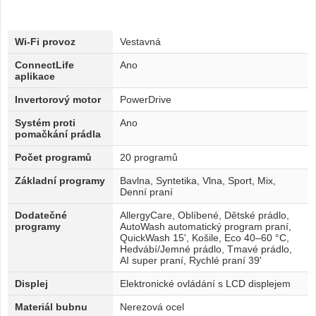
Wi-Fi provoz
Vestavná
ConnectLife
Ano
aplikace
Invertorový motor
PowerDrive
Systém proti
Ano
pomačkání prádla
Počet programů
20 programů
Základní programy
Bavlna, Syntetika, Vlna, Sport, Mix,
Denní praní
Dodatečné
AllergyCare, Oblíbené, Dětské prádlo,
programy
AutoWash automatický program praní,
QuickWash 15', Košile, Eco 40–60 °C,
Hedvábí/Jemné prádlo, Tmavé prádlo,
AI super praní, Rychlé praní 39'
Displej
Elektronické ovládání s LCD displejem
Materiál bubnu
Nerezová ocel