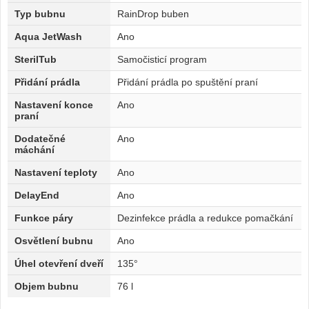
Typ bubnu
RainDrop buben
Aqua JetWash
Ano
SterilTub
Samočisticí program
Přidání prádla
Přidání prádla po spuštění praní
Nastavení konce
Ano
praní
Dodatečné
Ano
máchání
Nastavení teploty
Ano
DelayEnd
Ano
Funkce páry
Dezinfekce prádla a redukce pomačkání
Osvětlení bubnu
Ano
Úhel otevření dveří
135°
Objem bubnu
76 l