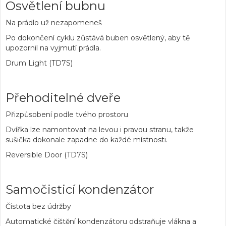
Osvětlení bubnu
Na prádlo už nezapomeneš
Po dokončení cyklu zůstává buben osvětlený, aby tě
upozornil na vyjmutí prádla.
Drum Light (TD7S)
Přehoditelné dveře
Přizpůsobení podle tvého prostoru
Dvířka lze namontovat na levou i pravou stranu, takže
sušička dokonale zapadne do každé místnosti.
Reversible Door (TD7S)
Samočisticí kondenzátor
Čistota bez údržby
Automatické čištění kondenzátoru odstraňuje vlákna a