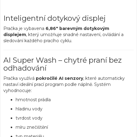
Inteligentní dotykový displej
Pračka je vybavena
6,86" barevným dotykovým
displejem
, který umožňuje snadné nastavení, ovládání a
sledování každého pracího cyklu.
AI Super Wash – chytré praní bez
odhadování
Pračka využívá
pokročilé AI senzory
, které automaticky
nastaví ideální prací program podle náplně. Systém
vyhodnocuje:
hmotnost prádla
hladinu vody
tvrdost vody
míru znečištění
typ materiálu