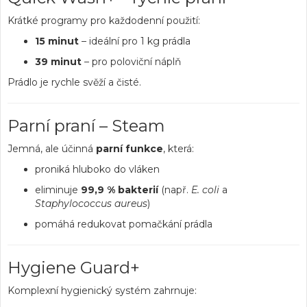
Krátké programy pro každodenní použití:
15 minut
– ideální pro 1 kg prádla
39 minut
– pro poloviční náplň
Prádlo je rychle svěží a čisté.
Parní praní – Steam
Jemná, ale účinná
parní funkce
, která:
proniká hluboko do vláken
eliminuje
99,9 % bakterií
(např.
E. coli
a
Staphylococcus aureus
)
pomáhá redukovat pomačkání prádla
Hygiene Guard+
Komplexní hygienický systém zahrnuje: