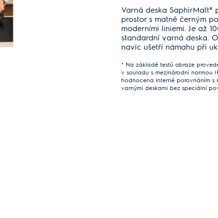
Varná deska SaphirMatt® p
prostor s matně černým po
moderními liniemi. Je až 1
standardní varná deska. O
navíc ušetří námahu při ukl
* Na základě testů abraze provede
v souladu s mezinárodní normou IE
hodnocena interně porovnáním s n
varnými deskami bez speciální po