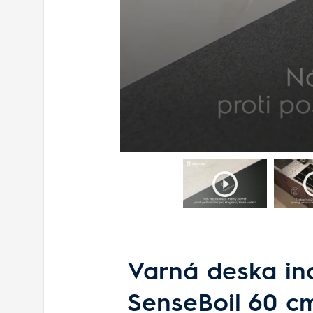
Varná deska in
SenseBoil 60 c