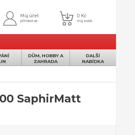
Můj účet
0 Kč
přihlásit se
můj košík
ÁNÍ
DŮM, HOBBY A
DALŠÍ
IN
ZAHRADA
NABÍDKA
700 SaphirMatt