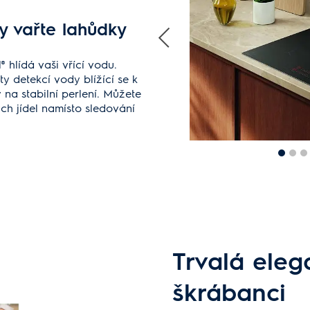
vy vařte lahůdky
 hlídá vaši vřící vodu.
y detekcí vody blížící se k
 na stabilní perlení. Můžete
ých jídel namísto sledování
Trvalá ele
škrábanci