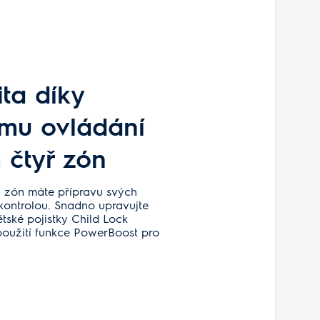
ita díky
mu ovládání
 čtyř zón
h zón máte přípravu svých
 kontrolou. Snadno upravujte
tské pojistky Child Lock
použití funkce PowerBoost pro