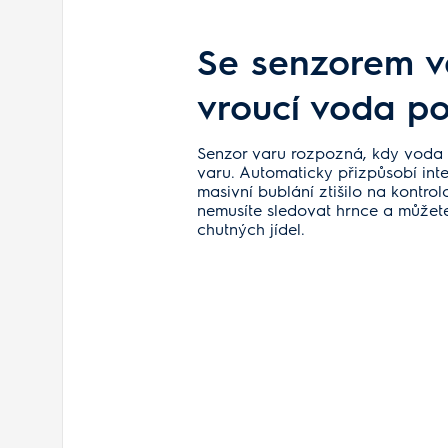
Se senzorem v
vroucí voda po
Senzor varu rozpozná, kdy voda
varu. Automaticky přizpůsobí inte
masivní bublání ztišilo na kontro
nemusíte sledovat hrnce a můžet
chutných jídel.