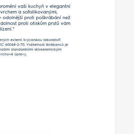
romění vaši kuchyň v elegantní
vrchem a sofistikovanými,
0× odolnější proti poškrábání než
dolnost proti otiskům prstů vám
ízení.*
ných externí švýcarskou laboratoří
C 60068-2-70. Viditelnost škrábanců je
ašimi standardními sklokeramickými
vrchové úpravy.