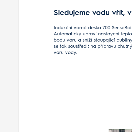
Sledujeme vodu vřít, 
Indukční varná deska 700 SenseBoil®
Automaticky upraví nastavení teplot
bodu varu a sníží stoupající bubliny
se tak soustředit na přípravu chutn
varu vody.