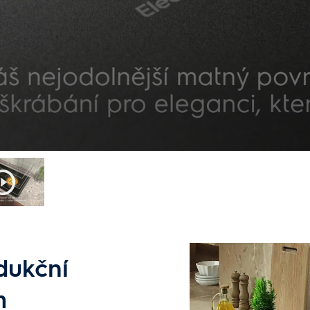
dukční
m