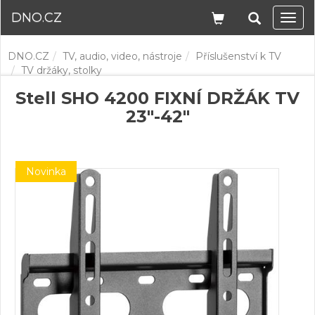
DNO.CZ
Navi
DNO.CZ
TV, audio, video, nástroje
Příslušenství k TV
TV držáky, stolky
Stell SHO 4200 FIXNÍ DRŽÁK TV
23"-42"
Novinka