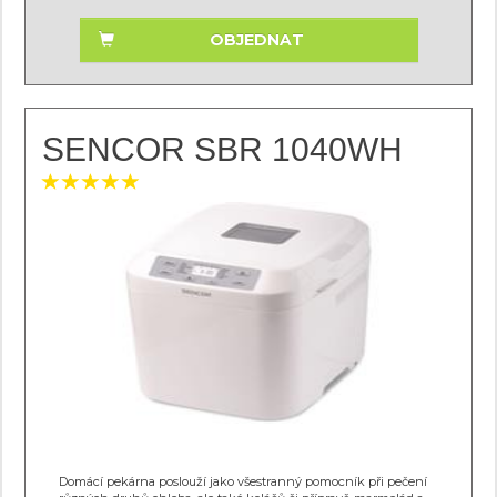
OBJEDNAT
SENCOR SBR 1040WH
Domácí pekárna poslouží jako všestranný pomocník při pečení