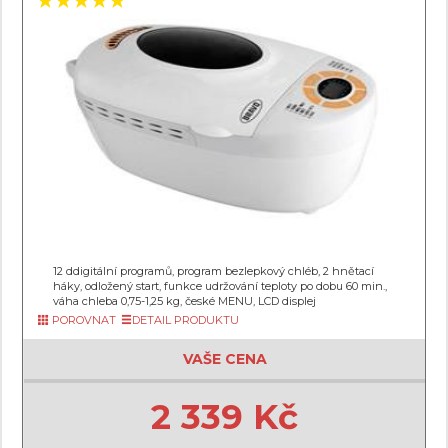
12 ddigitální programů, program bezlepkový chléb, 2 hnětací
háky, odložený start, funkce udržování teploty po dobu 60 min.,
váha chleba 0,75-1,25 kg, české MENU, LCD displej
POROVNAT
DETAIL PRODUKTU
VAŠE CENA
2 339 Kč