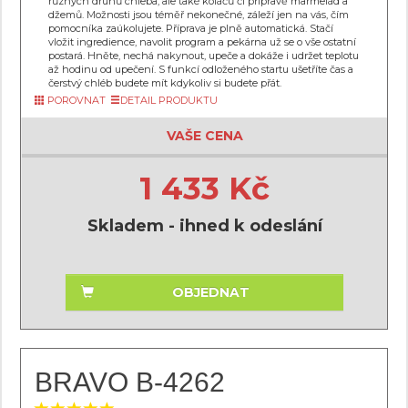
různých druhů chleba, ale také koláčů či přípravě marmelád a
džemů. Možnosti jsou téměř nekonečné, záleží jen na vás, čím
pomocníka zaúkolujete. Příprava je plně automatická. Stačí
vložit ingredience, navolit program a pekárna už se o vše ostatní
postará. Hněte, nechá nakynout, upeče a dokáže i udržet teplotu
až hodinu od upečení. S funkcí odloženého startu ušetříte čas a
čerstvý chléb budete mít kdykoliv si budete přát.
POROVNAT
DETAIL PRODUKTU
VAŠE CENA
1 433 Kč
Skladem - ihned k odeslání
OBJEDNAT
BRAVO B-4262