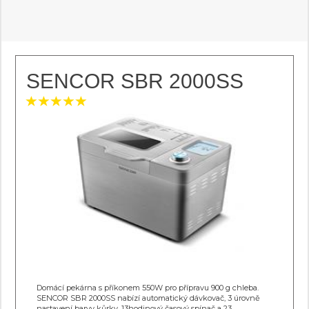
SENCOR SBR 2000SS
Domácí pekárna s příkonem 550W pro přípravu 900 g chleba.
SENCOR SBR 2000SS nabízí automatický dávkovač, 3 úrovně
nastavení barvy kůrky, 13hodinový časový spínač a 23