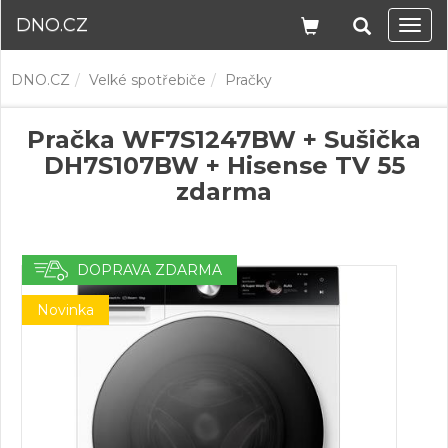
DNO.CZ
Navi
DNO.CZ
Velké spotřebiče
Pračky
Pračka WF7S1247BW + Sušička
DH7S107BW + Hisense TV 55
zdarma
DOPRAVA ZDARMA
Novinka