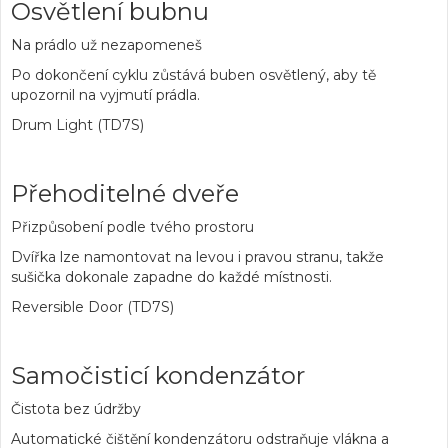
Osvětlení bubnu
Na prádlo už nezapomeneš
Po dokončení cyklu zůstává buben osvětlený, aby tě
upozornil na vyjmutí prádla.
Drum Light (TD7S)
Přehoditelné dveře
Přizpůsobení podle tvého prostoru
Dvířka lze namontovat na levou i pravou stranu, takže
sušička dokonale zapadne do každé místnosti.
Reversible Door (TD7S)
Samočisticí kondenzátor
Čistota bez údržby
Automatické čištění kondenzátoru odstraňuje vlákna a