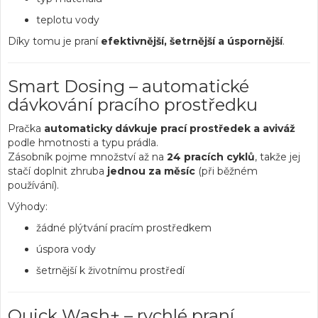
teplotu vody
Díky tomu je praní
efektivnější, šetrnější a úspornější
.
Smart Dosing – automatické
dávkování pracího prostředku
Pračka
automaticky dávkuje prací prostředek a aviváž
podle hmotnosti a typu prádla.
Zásobník pojme množství až na
24 pracích cyklů
, takže jej
stačí doplnit zhruba
jednou za měsíc
(při běžném
používání).
Výhody:
žádné plýtvání pracím prostředkem
úspora vody
šetrnější k životnímu prostředí
Quick Wash+ – rychlé praní