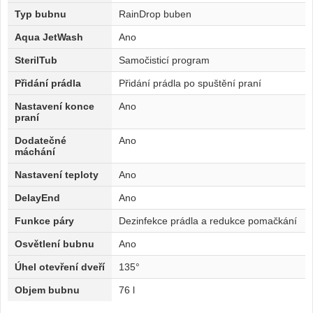
Typ bubnu
RainDrop buben
Aqua JetWash
Ano
SterilTub
Samočisticí program
Přidání prádla
Přidání prádla po spuštění praní
Nastavení konce
Ano
praní
Dodatečné
Ano
máchání
Nastavení teploty
Ano
DelayEnd
Ano
Funkce páry
Dezinfekce prádla a redukce pomačkání
Osvětlení bubnu
Ano
Úhel otevření dveří
135°
Objem bubnu
76 l