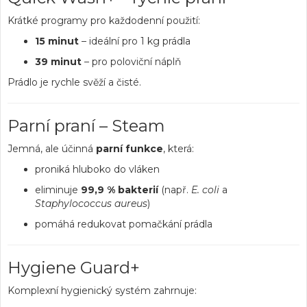
Krátké programy pro každodenní použití:
15 minut
– ideální pro 1 kg prádla
39 minut
– pro poloviční náplň
Prádlo je rychle svěží a čisté.
Parní praní – Steam
Jemná, ale účinná
parní funkce
, která:
proniká hluboko do vláken
eliminuje
99,9 % bakterií
(např.
E. coli
a
Staphylococcus aureus
)
pomáhá redukovat pomačkání prádla
Hygiene Guard+
Komplexní hygienický systém zahrnuje: