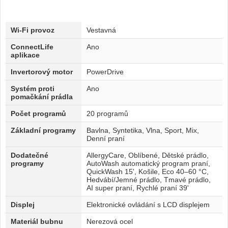
Wi-Fi provoz
Vestavná
ConnectLife
Ano
aplikace
Invertorový motor
PowerDrive
Systém proti
Ano
pomačkání prádla
Počet programů
20 programů
Základní programy
Bavlna, Syntetika, Vlna, Sport, Mix,
Denní praní
Dodatečné
AllergyCare, Oblíbené, Dětské prádlo,
programy
AutoWash automatický program praní,
QuickWash 15', Košile, Eco 40–60 °C,
Hedvábí/Jemné prádlo, Tmavé prádlo,
AI super praní, Rychlé praní 39'
Displej
Elektronické ovládání s LCD displejem
Materiál bubnu
Nerezová ocel