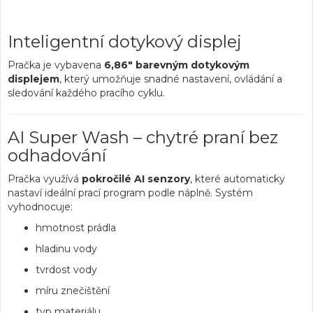
Inteligentní dotykový displej
Pračka je vybavena
6,86" barevným dotykovým
displejem
, který umožňuje snadné nastavení, ovládání a
sledování každého pracího cyklu.
AI Super Wash – chytré praní bez
odhadování
Pračka využívá
pokročilé AI senzory
, které automaticky
nastaví ideální prací program podle náplně. Systém
vyhodnocuje:
hmotnost prádla
hladinu vody
tvrdost vody
míru znečištění
typ materiálu