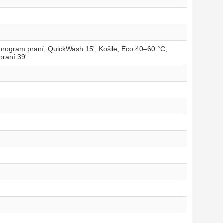
program praní, QuickWash 15', Košile, Eco 40–60 °C,
praní 39'