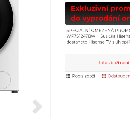
Exkluzivní promo
do vyprodání o
SPECIÁLNÍ OMEZENÁ PROMO AKC
WF7S1247BW + Sušička Hisen
dostanete Hisense TV s úhlopří
Toto zboží není
Popis zboží
Odstoupen