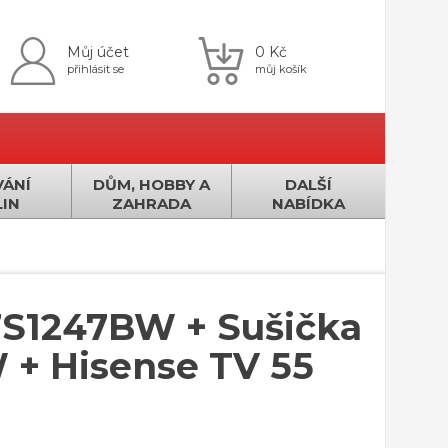
Můj účet
0 Kč
přihlásit se
můj košík
ÁNÍ
DŮM, HOBBY A
DALŠÍ
IN
ZAHRADA
NABÍDKA
S1247BW + Sušička
+ Hisense TV 55