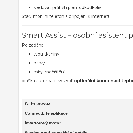
sledovat průběh praní odkudkoliv
Stačí mobilní telefon a připojení k internetu.
Smart Assist – osobní asistent p
Po zadání:
typu tkaniny
barvy
míry znečištění
pračka automaticky zvolí
optimální kombinaci teplo
Wi-Fi provoz
ConnectLife aplikace
Invertorový motor
Systém proti pomačkání prádla