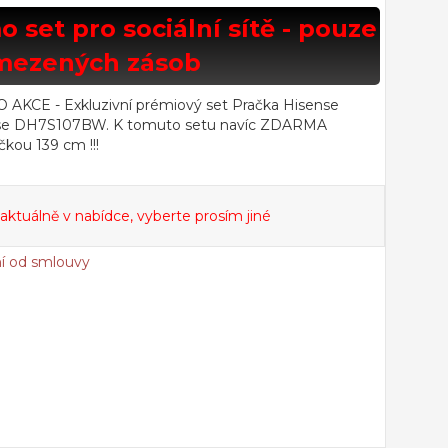
 set pro sociální sítě - pouze
mezených zásob
E - Exkluzivní prémiový set Pračka Hisense
se DH7S107BW. K tomuto setu navíc ZDARMA
čkou 139 cm !!!
 aktuálně v nabídce, vyberte prosím jiné
í od smlouvy