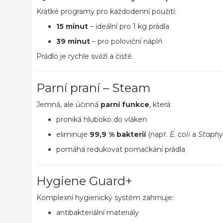
Krátké programy pro každodenní použití:
15 minut
– ideální pro 1 kg prádla
39 minut
– pro poloviční náplň
Prádlo je rychle svěží a čisté.
Parní praní – Steam
Jemná, ale účinná
parní funkce
, která:
proniká hluboko do vláken
eliminuje
99,9 % bakterií
(např.
E. coli
a
Staphy
pomáhá redukovat pomačkání prádla
Hygiene Guard+
Komplexní hygienický systém zahrnuje:
antibakteriální materiály