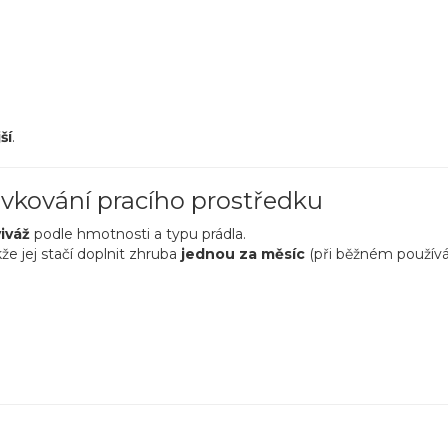
ší
.
vkování pracího prostředku
iváž
podle hmotnosti a typu prádla.
kže jej stačí doplnit zhruba
jednou za měsíc
(při běžném používán