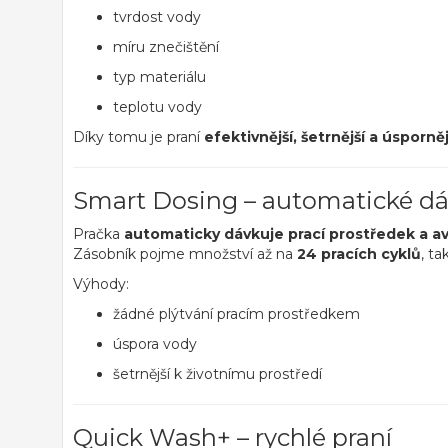
tvrdost vody
míru znečištění
typ materiálu
teplotu vody
Díky tomu je praní
efektivnější, šetrnější a úsporněj
Smart Dosing – automatické dá
Pračka
automaticky dávkuje prací prostředek a av
Zásobník pojme množství až na
24 pracích cyklů
, ta
Výhody:
žádné plýtvání pracím prostředkem
úspora vody
šetrnější k životnímu prostředí
Quick Wash+ – rychlé praní