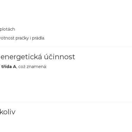
eplotách
votnost pračky i prádla.
á energetická účinnost
 třída A
, což znamená:
koliv