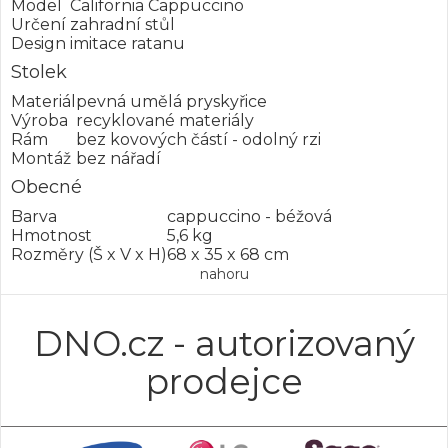
Model
California Cappuccino
Určení
zahradní stůl
Design
imitace ratanu
Stolek
Materiál
pevná umělá pryskyřice
Výroba
recyklované materiály
Rám
bez kovových částí - odolný rzi
Montáž
bez nářadí
Obecné
Barva
cappuccino - béžová
Hmotnost
5,6 kg
Rozměry (Š x V x H)
68 x 35 x 68 cm
nahoru
DNO.cz - autorizovaný
prodejce