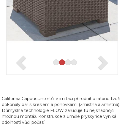
California Cappuccino stůl v imitaci přírodního ratanu tvoří
dokonalý pár s křeslem a pohovkami (2místná a 3místná).
Důmyslná technologie FLOW zaručuje tu nejsnadnější
možnou montáž. Konstrukce z umělé pryskyřice vyniká
odolností vůči počasí.