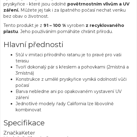
pryskyřice - které jsou odolné
povětrnostním vlivům a UV
záření.
Můžete jej tak i za špatného počasí nechat venku
bez obav o životnost.
Tento produkt je z
91 – 100 %
vyroben
z recyklovaného
plastu
. Jeho používáním pomáháte chránit přírodu.
Hlavní přednosti
Stůl v imitaci přírodního ratanu je to pravé pro vaši
terasu
Tvoří dokonalý pár s křeslem a pohovkami (2místná a
3místná)
Konstrukce z umělé pryskyřice vyniká odolností vůči
počasí
Barva nebledne ani po opakovaném vystavení UV
záření
Jednotlivé modely řady California lze libovolně
kombinovat
Specifikace
Značka
Keter