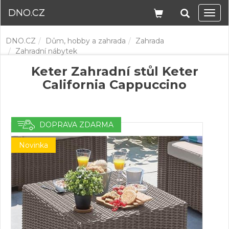
DNO.CZ
Navi
DNO.CZ
Dům, hobby a zahrada
Zahrada
Zahradní nábytek
Keter Zahradní stůl Keter
California Cappuccino
DOPRAVA ZDARMA
Novinka