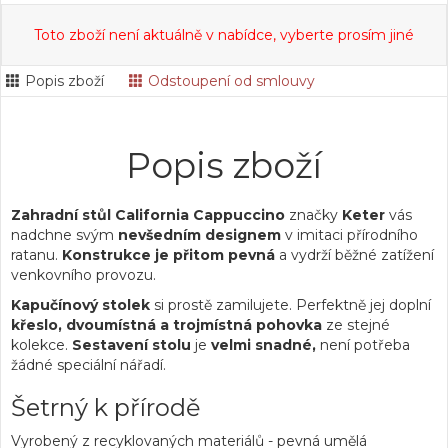
Toto zboží není aktuálně v nabídce, vyberte prosím jiné
Popis zboží
Odstoupení od smlouvy
Popis zboží
Zahradní stůl California Cappuccino
značky
Keter
vás
nadchne svým
nevšedním designem
v imitaci přírodního
ratanu.
Konstrukce je přitom pevná
a vydrží běžné zatížení
venkovního provozu.
Kapučínový stolek
si prostě zamilujete. Perfektně jej doplní
křeslo, dvoumístná a trojmístná pohovka
ze stejné
kolekce.
Sestavení stolu
je
velmi snadné,
není potřeba
žádné speciální nářadí.
Šetrný k přírodě
Vyrobený z recyklovaných materiálů - pevná umělá