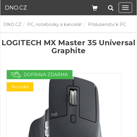
DNO.CZ
Navi
DNO.CZ
PC, notebooky a kancelář
Příslušenství k PC
LOGITECH MX Master 3S Universal
Graphite
DOPRAVA ZDARMA
Novinka