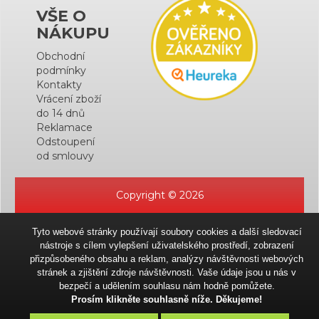
VŠE O
NÁKUPU
Obchodní
podmínky
Kontakty
Vrácení zboží
do 14 dnů
Reklamace
Odstoupení
od smlouvy
Copyright © 2026
Tyto webové stránky používají soubory cookies a další sledovací
nástroje s cílem vylepšení uživatelského prostředí, zobrazení
přizpůsobeného obsahu a reklam, analýzy návštěvnosti webových
stránek a zjištění zdroje návštěvnosti. Vaše údaje jsou u nás v
bezpečí a udělením souhlasu nám hodně pomůžete.
Prosím klikněte souhlasně níže. Děkujeme!