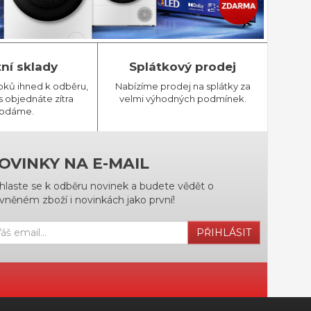
tní sklady
Splátkový prodej
bků ihned k odběru,
Nabízíme prodej na splátky za
 objednáte zítra
velmi výhodných podmínek.
odáme.
OVINKY NA E-MAIL
ihlaste se k odběru novinek a budete vědět o
vněném zboží i novinkách jako první!
PŘIHLÁSIT