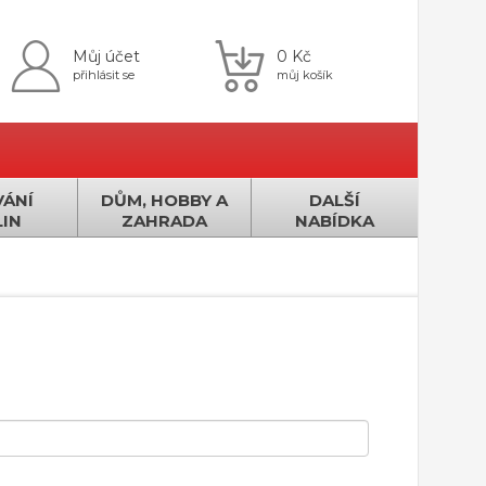
Můj účet
0 Kč
přihlásit se
můj košík
ÁNÍ
DŮM, HOBBY A
DALŠÍ
IN
ZAHRADA
NABÍDKA