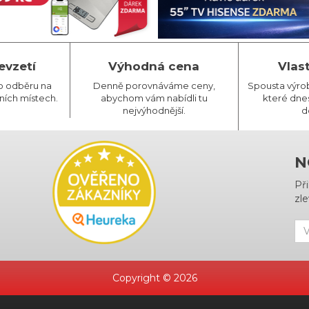
evzetí
Výhodná cena
Vlas
o odběru na
Denně porovnáváme ceny,
Spousta výro
ních místech.
abychom vám nabídli tu
které dnes
nejvýhodnější.
d
N
Př
zle
Copyright © 2026