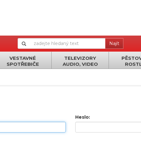
Najít
VESTAVNÉ
TELEVIZORY
PĚSTOV
SPOTŘEBIČE
AUDIO, VIDEO
ROSTL
Heslo: