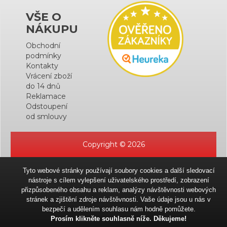
VŠE O
NÁKUPU
Obchodní
podmínky
Kontakty
Vrácení zboží
do 14 dnů
Reklamace
Odstoupení
od smlouvy
Copyright © 2026
Tyto webové stránky používají soubory cookies a další sledovací
nástroje s cílem vylepšení uživatelského prostředí, zobrazení
přizpůsobeného obsahu a reklam, analýzy návštěvnosti webových
stránek a zjištění zdroje návštěvnosti. Vaše údaje jsou u nás v
bezpečí a udělením souhlasu nám hodně pomůžete.
Prosím klikněte souhlasně níže. Děkujeme!