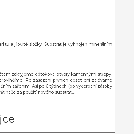
itu a jílovité složky. Substrát je vyhnojen minerálním
strátem zakryjeme odtokové otvory kamennými střepy.
 provlhčíme. Po zasazení prvních deset dní zaléváme
ečním zářením. Asi po 6 týdnech (po vyčerpání zásoby
tináče za použití nového substrátu.
jce