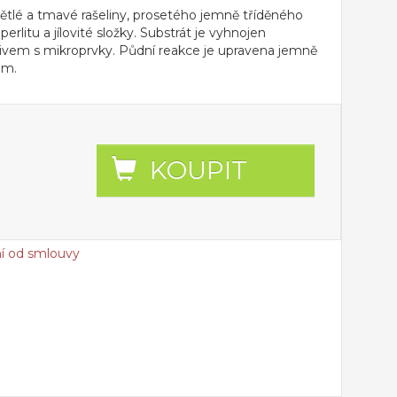
větlé a tmavé rašeliny, prosetého jemně tříděného
perlitu a jílovité složky. Substrát je vyhnojen
ivem s mikroprvky. Půdní reakce je upravena jemně
em.
KOUPIT
í od smlouvy