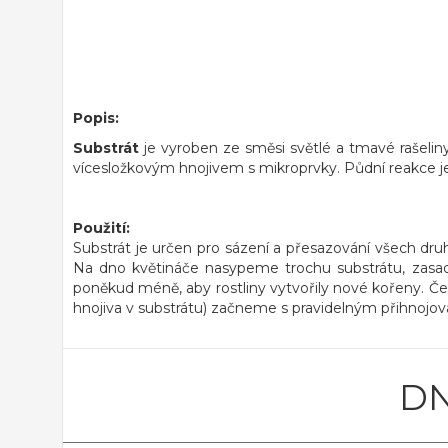
Popis:
Substrát
je vyroben ze směsi světlé a tmavé rašeliny,
vícesložkovým hnojivem s mikroprvky. Půdní reakce
Použití:
Substrát je určen pro sázení a přesazování všech d
Na dno květináče nasypeme trochu substrátu, zasadí
poněkud méně, aby rostliny vytvořily nové kořeny. Č
hnojiva v substrátu) začneme s pravidelným přihnoj
DN