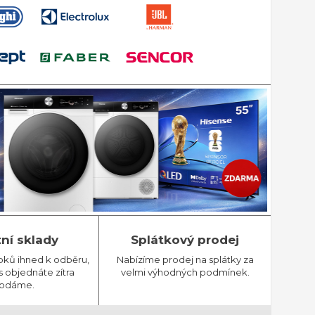
tní sklady
Splátkový prodej
bků ihned k odběru,
Nabízíme prodej na splátky za
 objednáte zítra
velmi výhodných podmínek.
odáme.