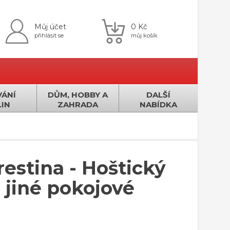
Můj účet
0 Kč
přihlásit se
můj košík
ÁNÍ
DŮM, HOBBY A
DALŠÍ
IN
ZAHRADA
NABÍDKA
restina - Hoštický
 jiné pokojové