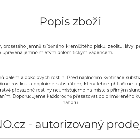
Popis zboží
 prosetého jemně tříděného křemičitého písku, zeolitu, lávy, perl
 je upravena jemně mletým dolomitickým vápencem.
ruhů palem a pokojových rostlin. Před naplněním květináče sub
me rostlinu a doplníme substrátem, který lehce přitlačíme a
erstvě přesazené rostliny neumísťujeme na místa s přímým slun
ováním. Doporučujeme každoročně přesazovat do přiměřeného kvě
nahoru
O.cz - autorizovaný prode