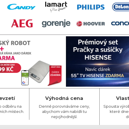
evzetí
Výhodná cena
Vlas
o odběru na
Denně porovnáváme ceny,
Spousta výro
ních místech.
abychom vám nabídli tu
které dnes
nejvýhodnější.
d