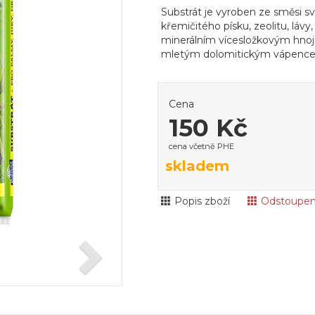
Substrát je vyroben ze směsi s
křemičitého písku, zeolitu, lávy, 
minerálním vícesložkovým hnoj
mletým dolomitickým vápenc
Cena
150 Kč
cena včetně PHE
skladem
Popis zboží
Odstoupen