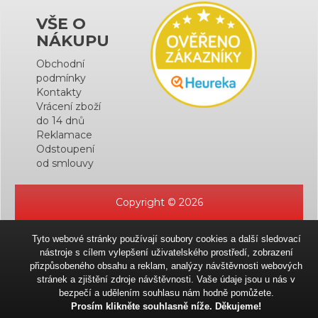
VŠE O
NÁKUPU
Obchodní
podmínky
Kontakty
Vrácení zboží
do 14 dnů
Reklamace
Odstoupení
od smlouvy
Copyright © 2026
Tyto webové stránky používají soubory cookies a další sledovací
nástroje s cílem vylepšení uživatelského prostředí, zobrazení
přizpůsobeného obsahu a reklam, analýzy návštěvnosti webových
stránek a zjištění zdroje návštěvnosti. Vaše údaje jsou u nás v
bezpečí a udělením souhlasu nám hodně pomůžete.
Prosím klikněte souhlasně níže. Děkujeme!