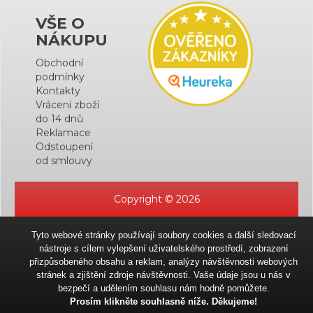
VŠE O
NÁKUPU
Obchodní
podmínky
Kontakty
Vrácení zboží
do 14 dnů
Reklamace
Odstoupení
od smlouvy
Copyright © 2026
Tyto webové stránky používají soubory cookies a další sledovací
nástroje s cílem vylepšení uživatelského prostředí, zobrazení
přizpůsobeného obsahu a reklam, analýzy návštěvnosti webových
stránek a zjištění zdroje návštěvnosti. Vaše údaje jsou u nás v
bezpečí a udělením souhlasu nám hodně pomůžete.
Prosím klikněte souhlasně níže. Děkujeme!