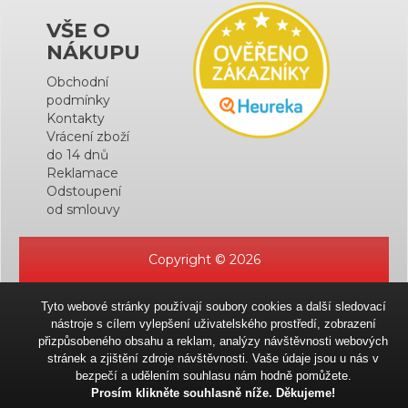
VŠE O
NÁKUPU
Obchodní
podmínky
Kontakty
Vrácení zboží
do 14 dnů
Reklamace
Odstoupení
od smlouvy
Copyright © 2026
Tyto webové stránky používají soubory cookies a další sledovací
nástroje s cílem vylepšení uživatelského prostředí, zobrazení
přizpůsobeného obsahu a reklam, analýzy návštěvnosti webových
stránek a zjištění zdroje návštěvnosti. Vaše údaje jsou u nás v
bezpečí a udělením souhlasu nám hodně pomůžete.
Prosím klikněte souhlasně níže. Děkujeme!