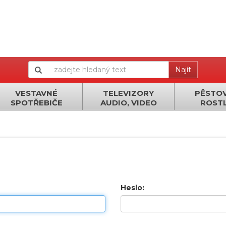
Najít
VESTAVNÉ
TELEVIZORY
PĚSTOV
SPOTŘEBIČE
AUDIO, VIDEO
ROSTL
Heslo: