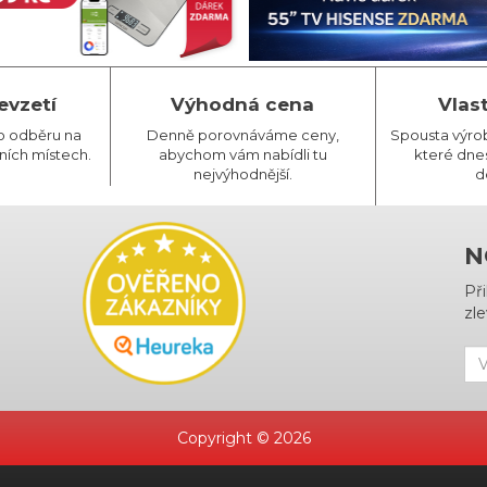
evzetí
Výhodná cena
Vlas
o odběru na
Denně porovnáváme ceny,
Spousta výro
ních místech.
abychom vám nabídli tu
které dnes
nejvýhodnější.
d
N
Př
zle
Copyright © 2026