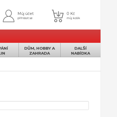
Můj účet
0 Kč
přihlásit se
můj košík
ÁNÍ
DŮM, HOBBY A
DALŠÍ
IN
ZAHRADA
NABÍDKA