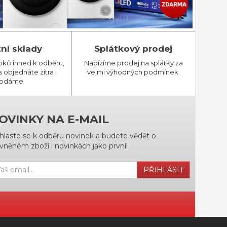
tní sklady
Splátkový prodej
bků ihned k odběru,
Nabízíme prodej na splátky za
 objednáte zítra
velmi výhodných podmínek.
odáme.
OVINKY NA E-MAIL
ihlaste se k odběru novinek a budete vědět o
vněném zboží i novinkách jako první!
PŘIHLÁSIT