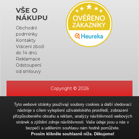
VŠE O
NÁKUPU
Obchodní
podmínky
Kontakty
Vrácení zboží
do 14 dnů
Reklamace
Odstoupení
od smlouvy
Copyright © 2026
Tyto webové stránky používají soubory cookies a další sledovací
nástroje s cílem vylepšení uživatelského prostředí, zobrazení
přizpůsobeného obsahu a reklam, analýzy návštěvnosti webových
stránek a zjištění zdroje návštěvnosti. Vaše údaje jsou u nás v
bezpečí a udělením souhlasu nám hodně pomůžete.
Prosím klikněte souhlasně níže. Děkujeme!