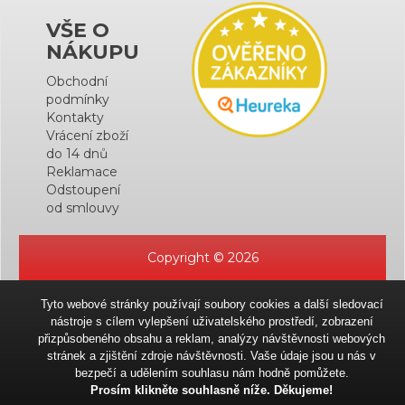
VŠE O
NÁKUPU
Obchodní
podmínky
Kontakty
Vrácení zboží
do 14 dnů
Reklamace
Odstoupení
od smlouvy
Copyright © 2026
Tyto webové stránky používají soubory cookies a další sledovací
nástroje s cílem vylepšení uživatelského prostředí, zobrazení
přizpůsobeného obsahu a reklam, analýzy návštěvnosti webových
stránek a zjištění zdroje návštěvnosti. Vaše údaje jsou u nás v
bezpečí a udělením souhlasu nám hodně pomůžete.
Prosím klikněte souhlasně níže. Děkujeme!