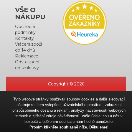
VŠE O
NÁKUPU
Obchodní
podmínky
Kontakty
Vrácení zboží
do 14 dnů
Reklamace
Odstoupení
od smlouvy
Copyright © 2026
Tyto webové stránky používají soubory cookies a další sledovací
nástroje s cílem vylepšení uživatelského prostředí, zobrazení
přizpůsobeného obsahu a reklam, analýzy návštěvnosti webových
stránek a zjištění zdroje návštěvnosti. Vaše údaje jsou u nás v
bezpečí a udělením souhlasu nám hodně pomůžete.
Prosím klikněte souhlasně níže. Děkujeme!