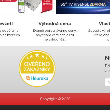
evzetí
Výhodná cena
Vlas
o odběru na
Denně porovnáváme ceny,
Spousta výro
ních místech.
abychom vám nabídli tu
které dnes
nejvýhodnější.
d
N
Př
zle
Copyright © 2026