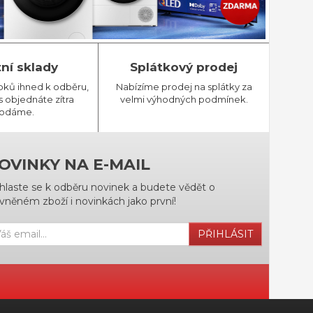
tní sklady
Splátkový prodej
bků ihned k odběru,
Nabízíme prodej na splátky za
 objednáte zítra
velmi výhodných podmínek.
odáme.
OVINKY NA E-MAIL
ihlaste se k odběru novinek a budete vědět o
vněném zboží i novinkách jako první!
PŘIHLÁSIT