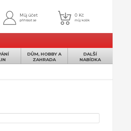
Můj účet
0 Kč
přihlásit se
můj košík
ÁNÍ
DŮM, HOBBY A
DALŠÍ
IN
ZAHRADA
NABÍDKA