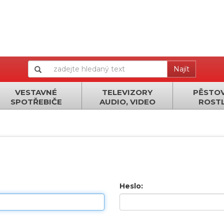
Najít
VESTAVNÉ
TELEVIZORY
PĚSTOV
SPOTŘEBIČE
AUDIO, VIDEO
ROSTL
Heslo: