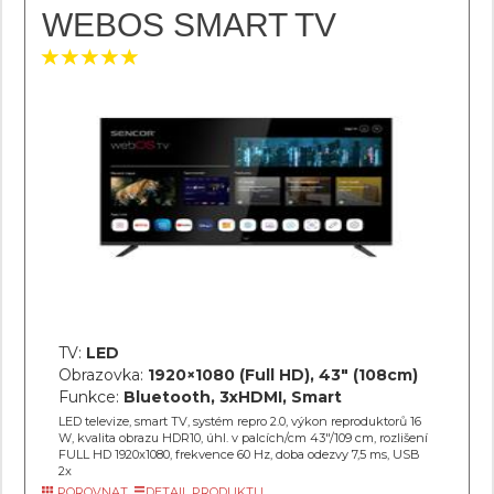
WEBOS SMART TV
TV:
LED
Obrazovka:
1920×1080 (Full HD), 43" (108cm)
Funkce:
Bluetooth, 3xHDMI, Smart
LED televize, smart TV, systém repro 2.0, výkon reproduktorů 16
W, kvalita obrazu HDR10, úhl. v palcích/cm 43"/109 cm, rozlišení
FULL HD 1920x1080, frekvence 60 Hz, doba odezvy 7,5 ms, USB
2x
POROVNAT
DETAIL PRODUKTU