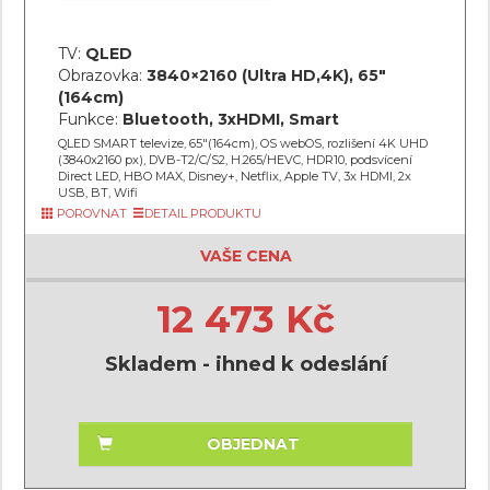
TV:
QLED
Obrazovka:
3840×2160 (Ultra HD,4K), 65"
(164cm)
Funkce:
Bluetooth, 3xHDMI, Smart
QLED SMART televize, 65"(164cm), OS webOS, rozlišení 4K UHD
(3840x2160 px), DVB-T2/C/S2, H.265/HEVC, HDR10, podsvícení
Direct LED, HBO MAX, Disney+, Netflix, Apple TV, 3x HDMI, 2x
USB, BT, Wifi
POROVNAT
DETAIL PRODUKTU
VAŠE CENA
12 473 Kč
Skladem - ihned k odeslání
OBJEDNAT