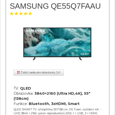
SAMSUNG QE55Q7FAAU
Čistící sada pro obrazovky 2v1
TV:
QLED
Obrazovka:
3840×2160 (Ultra HD,4K), 55"
(138cm)
Funkce:
Bluetooth, 3xHDMI, Smart
QLED SMART TV, úhlopříčka 55"/138 cm, OS Tizen, rozlišení 4K -
UHD 3840 × 2160, výkon reproduktorů 20W, 1 × USB, 3 × HDMI,