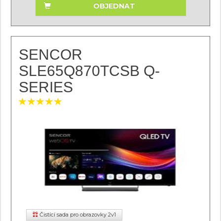
OBJEDNAT
SENCOR
SLE65Q870TCSB Q-
SERIES
Čistící sada pro obrazovky 2v1