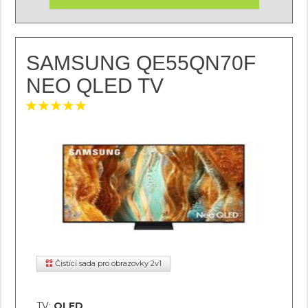
SAMSUNG QE55QN70F
NEO QLED TV
Čistící sada pro obrazovky 2v1
TV:
QLED