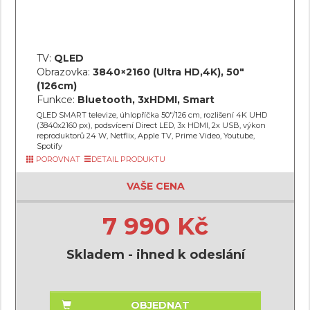
TV:
QLED
Obrazovka:
3840×2160 (Ultra HD,4K), 50"
(126cm)
Funkce:
Bluetooth, 3xHDMI, Smart
QLED SMART televize, úhlopříčka 50"/126 cm, rozlišení 4K UHD
(3840x2160 px), podsvícení Direct LED, 3x HDMI, 2x USB, výkon
reproduktorů 24 W, Netflix, Apple TV, Prime Video, Youtube,
Spotify
POROVNAT
DETAIL PRODUKTU
VAŠE CENA
7 990 Kč
Skladem - ihned k odeslání
OBJEDNAT