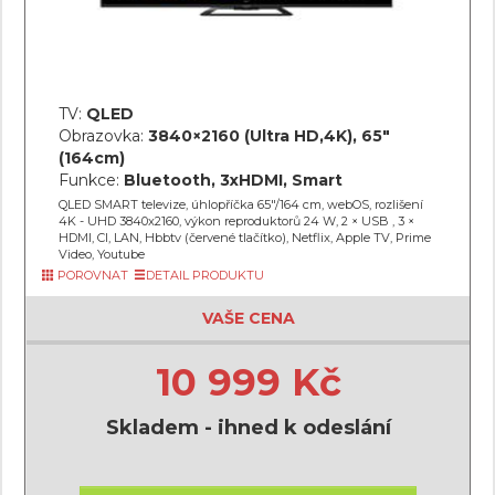
TV:
QLED
Obrazovka:
3840×2160 (Ultra HD,4K), 65"
(164cm)
Funkce:
Bluetooth, 3xHDMI, Smart
QLED SMART televize, úhlopříčka 65"/164 cm, webOS, rozlišení
4K - UHD 3840x2160, výkon reproduktorů 24 W, 2 × USB , 3 ×
HDMI, CI, LAN, Hbbtv (červené tlačítko), Netflix, Apple TV, Prime
Video, Youtube
POROVNAT
DETAIL PRODUKTU
VAŠE CENA
10 999 Kč
Skladem - ihned k odeslání