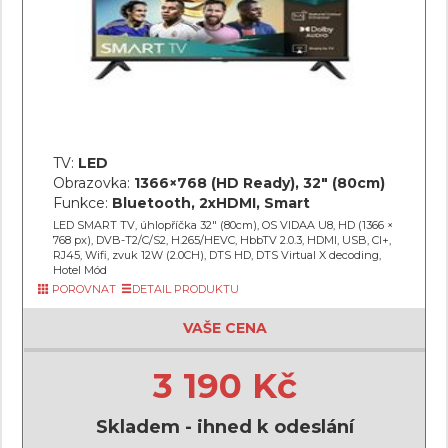
TV:
LED
Obrazovka:
1366×768 (HD Ready), 32" (80cm)
Funkce:
Bluetooth, 2xHDMI, Smart
LED SMART TV, úhlopříčka 32" (80cm), OS VIDAA U8, HD (1366 ×
768 px), DVB-T2/C/S2, H.265/HEVC, HbbTV 2.0.3, HDMI, USB, CI+,
RJ45, Wifi, zvuk 12W (2.0CH), DTS HD, DTS Virtual X decoding,
Hotel Mód
POROVNAT
DETAIL PRODUKTU
VAŠE CENA
3 190 Kč
Skladem - ihned k odeslání