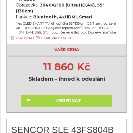
Obrazovka:
3840×2160 (Ultra HD,4K), 55"
(138cm)
Funkce:
Bluetooth, 4xHDMI, Smart
Neo QLED SMART TV, úhlopříčka 55"/138 cm, OS Tizen, rozlišení
4K - UHD 3840 × 2160, výkon reproduktorů 20W, 2 × USB, 4 ×
HDMI, LAN, Wifi, BT, Hbbtv (červené tlačítko), Disney+, YouTube
POROVNAT
DETAIL PRODUKTU
VAŠE CENA
11 860 Kč
Skladem - ihned k odeslání
OBJEDNAT
SENCOR SLE 43FS804B