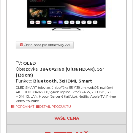
Čistící sada pro obrazovky 2v1
TV:
QLED
Obrazovka:
3840×2160 (Ultra HD,4K), 55"
(139cm)
Funkce:
Bluetooth, 3xHDMI, Smart
QLED SMART televize, úhlopříčka 55"/139 cm, webOS, rozlišení
4K - UHD 3840x2160, výkon reproduktorů 24 W, 2 × USB , 3 ×
HDMI, CI, LAN, Hbbtv (červené tlačítko), Netflix, Apple TV, Prime
Video, Youtube
POROVNAT
DETAIL PRODUKTU
VAŠE CENA