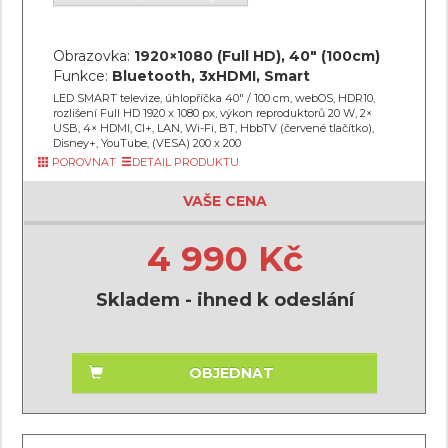
Obrazovka:
1920×1080 (Full HD), 40" (100cm)
Funkce:
Bluetooth, 3xHDMI, Smart
LED SMART televize, úhlopříčka 40" / 100 cm, webOS, HDR10,
rozlišení Full HD 1920 x 1080 px, výkon reproduktorů 20 W, 2×
USB, 4× HDMI, CI+, LAN, Wi-Fi, BT, HbbTV (červené tlačítko),
Disney+, YouTube, (VESA) 200 x 200
POROVNAT
DETAIL PRODUKTU
VAŠE CENA
4 990 Kč
Skladem - ihned k odeslání
OBJEDNAT