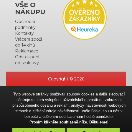
VŠE O
NÁKUPU
Obchodní
podmínky
Kontakty
Vrácení zboží
do 14 dnů
Reklamace
Odstoupení
od smlouvy
Copyright © 2026
Tyto webové stránky používají soubory cookies a další sledovací
nástroje s cílem vylepšení uživatelského prostředí, zobrazení
přizpůsobeného obsahu a reklam, analýzy návštěvnosti webových
stránek a zjištění zdroje návštěvnosti. Vaše údaje jsou u nás v
bezpečí a udělením souhlasu nám hodně pomůžete.
Prosím klikněte souhlasně níže. Děkujeme!