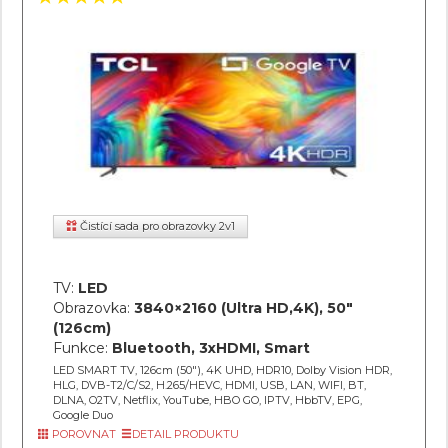
Čistící sada pro obrazovky 2v1
TV:
LED
Obrazovka:
3840×2160 (Ultra HD,4K), 50"
(126cm)
Funkce:
Bluetooth, 3xHDMI, Smart
LED SMART TV, 126cm (50"), 4K UHD, HDR10, Dolby Vision HDR,
HLG, DVB-T2/C/S2, H.265/HEVC, HDMI, USB, LAN, WIFI, BT,
DLNA, O2TV, Netflix, YouTube, HBO GO, IPTV, HbbTV, EPG,
Google Duo
POROVNAT
DETAIL PRODUKTU