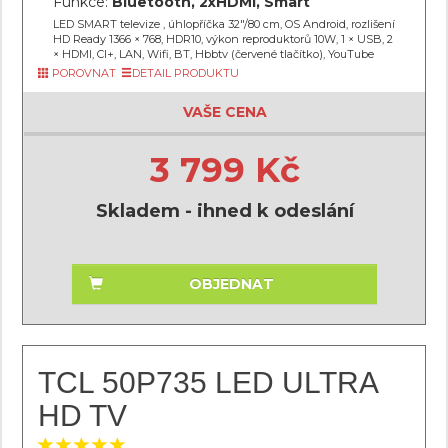
Funkce:
Bluetooth, 2xHDMI, Smart
LED SMART televize , úhlopříčka 32"/80 cm, OS Android, rozlišení
HD Ready 1366 × 768, HDR10, výkon reproduktorů 10W, 1 × USB, 2
× HDMI, CI+, LAN, Wifi, BT, Hbbtv (červené tlačítko), YouTube
POROVNAT
DETAIL PRODUKTU
VAŠE CENA
3 799 Kč
Skladem - ihned k odeslání
OBJEDNAT
TCL 50P735 LED ULTRA
HD TV